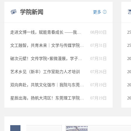

学院新闻
更多

走进文博一线，赋能青春成长 ——我院学子赴东莞市博物馆开展实践学习
08月03日
2
文工融智，共育未来｜文学与传媒学院携手南方都市报共建AIGC产学研教学基地
07月31日
2
破次元壁！文传学院×紫微漫展，学子原创国风IP闪耀“中国潮玩之都”
07月31日
艺术乡见（新丰）工作室助力人才培训
07月26日
双向奔赴，共筑文化强市｜我院与东莞市博物馆隆重举行“馆校共育”实习交接会
07月19日
‌星辰出海，扬帆大湾区！‌东莞理工学院与尚睿科技共建“星辰出海”实验室"Stellar Sea" Lab正式揭牌
07月19日