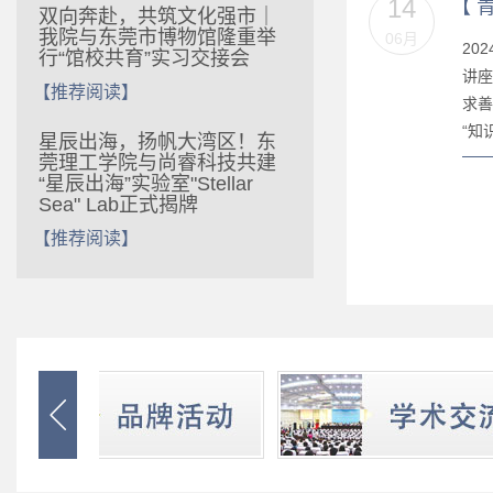
14
【
双向奔赴，共筑文化强市｜
我院与东莞市博物馆隆重举
06月
20
行“馆校共育”实习交接会
讲座
【推荐阅读】
求善
“知
‌星辰出海，扬帆大湾区！‌东
莞理工学院与尚睿科技共建
“星辰出海”实验室"Stellar
Sea" Lab正式揭牌
【推荐阅读】
