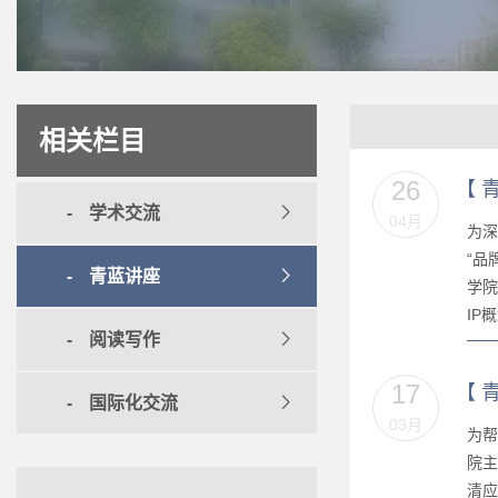
相关栏目
26
【
学术交流
04月
为深
“品
青蓝讲座
学院
IP
阅读写作
17
【
国际化交流
03月
为帮
院主
清应