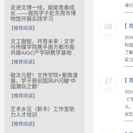
译行
走进文博一线，赋能青春成
长 ——我院学子赴东莞市博
物馆开展实践学习
08
【
【推荐阅读】
01月
20
文工融智，共育未来｜文学
科组
与传媒学院携手南方都市报
共建AIGC产学研教学基地
了解
实习
【推荐阅读】
破次元壁！文传学院×紫微漫
17
【
展，学子原创国风IP闪耀“中
国潮玩之都”
06月
20
【推荐阅读】
《“
义。
艺术乡见（新丰）工作室助
对生
力人才培训
【推荐阅读】