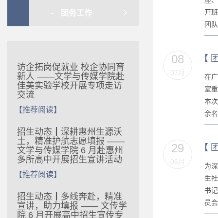
座、
开班
团务工作
团队
08
【
访企拓岗促就业 校企协同育
07月
新人 ——文学与传媒学院赴
在广
佳美实验学校开展专项走访
室重
交流
本次
【推荐阅读】
余名
招生动态┃深耕惠州生源沃
土，精准护航志愿填报 ——
29
【
文学与传媒学院 6 月赴惠州
多所高中开展招生宣讲活动
06月
为深
【推荐阅读】
生社
书记
招生动态┃多线奔赴，精准
员会
宣讲，助力填报 —— 文传学
院 6 月开展高中招生宣传专