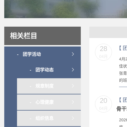
相关栏目
28
【
团学活动
04月
4月
佳状
团学动态
张青
的班
规章制度
20
【
心理健康
04月
骨干
组织信息
20