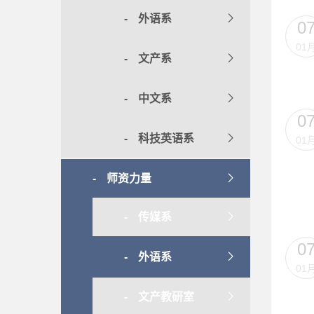
外语系
0
01
文产系
中文系
0
科技英语系
01
师资力量
传媒系
0
外语系
01
文产教研室