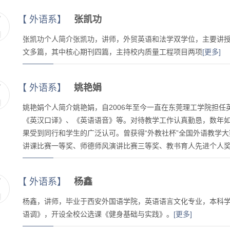
7
【
外语系
】
张凯功
月
​张凯功个人简介张凯功，讲师，外贸英语和法学双学位，主要讲
文多篇，其中核心期刊四篇，主持校内质量工程项目两项
[更多]
7
【
外语系
】
姚艳娟
月
​姚艳娟个人简介姚艳娟，自2006年至今一直在东莞理工学院担
《英汉口译》、《英语语音》等。对待教学工作认真勤恳，数年
果受到同行和学生的广泛认可。曾获得“外教社杯”全国外语教学
讲课比赛一等奖、师德师风演讲比赛三等奖、教书育人先进个人
7
【
外语系
】
杨鑫
月
杨鑫，讲师，毕业于西安外国语学院，英语语言文化专业，本科学
语调》，开设全校公选课《健身基础与实践》。
[更多]